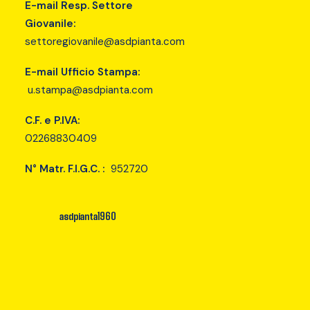
E-mail Resp. Settore
Giovanile:
settoregiovanile@asdpianta.com
E-mail Ufficio Stampa:
u.stampa@asdpianta.com
C.F. e P.IVA:
02268830409
N° Matr. F.I.G.C. :
952720
asdpianta1960