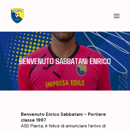
LE NOSTRE SQUADRE
SOCIETÀ
BENVENUTO SABBATANI ENRICO
STAGIONE SPORTIVA
ALLENAMENTI
NEWS
GALLERIA
SPONSOR
Benvenuto Enrico Sabbatani – Portiere
classe 1997
STORE
ASD Pianta, è felice di annunciare l’arrivo di