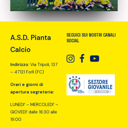
PIANTA CLUB
DOWNLOAD
CONTATTI
SEGUICI SUI NOSTRI CANALI
A.S.D. Pianta
SOCIAL
PRENOTA I CAMPI
Calcio
Indirizzo
: Via Tripoli, 137
– 47121 Forlì (FC)
Orari e giorni di
apertura segreteria:
LUNEDI’ – MERCOLEDI’ –
GIOVEDI’ dalle 16:30 alle
19:00