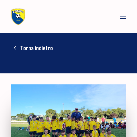
Torna indietro
LE NOSTRE SQUADRE
SOCIETÀ
STAGIONE SPORTIVA
ALLENAMENTI
NEWS
GALLERIA
SPONSOR
STORE